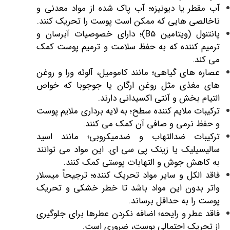
آب مقطر یا دیونیزه؛ آب پاک شده از مواد معدنی و
ناخالصی‌ هایی که ممکن است پوست را تحریک کنند.
پانتنول (ویتامین B5)؛ دارای خصوصیات آبرسان و
ترمیم‌ کننده که به حفظ سلامت و ترمیم پوست کمک
می ‌کند.
عصاره‌ های گیاهی؛ مانند کامومیل، آلوئه ورا و روغن‌
های مغذی مثل روغن ارگان یا جوجوبا که خواص
التیام ‌بخش و آنتی اکسیدانی دارند.
ترکیبات ملایم کننده سطح؛ به لایه‌ برداری ملایم پوست
و حفظ نرمی و صافی آن کمک می ‌کنند.
ترکیبات ضد‌التهاب و ضد‌میکروبی؛ مانند اسید
سالیسیلیک یا زینک پی ‌سی ‌ای. این مواد می‌ توانند
به کاهش جوش و التهابات پوستی کمک کنند.
فاقد الکل و سایر مواد تحریک ‌کننده؛ ترجیحاً میسلار
واتر بدون این مواد باشد تا خطر خشکی و تحریک
پوست را به حداقل برساند.
فاقد عطر و رایحه؛ اضافه نکردن عطرها برای جلوگیری
از تحریک احتمالی پوست، ضروری است.