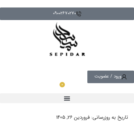
09002670270
ورود / عضویت
0
0
تومان
تاریخ به روزرسانی: فروردین 26, 1405