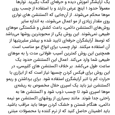
یک آرایشگر آموزش دیده و حرفه‌ای کمک بگیرید. نوارها
معمولاً حدود 1 اینچ عرض دارند و با استفاده از چسب روی
موها محکم می‌‎شوند. از آن‌‎جایی که اکستنشن های نواری
روی مقدار زیادی از مو اعمال می‌شوند، به اندازه سایر
روش‌های اکستنشن دائمی، باعث کشش و شکستگی موهای
طبیعی نمی‌شوند. این روش یکی از محبوب‎ترین روش‎ها می‌باشد
که توسط آرایشگران حرفه‌ای تایید شده و بیشتر سلبریتی‎ها از
آن استفاده می‎کنند. نوار چسب برای انواع مو مناسب است.
همچنین این روش کمترین آسیب طولانی مدت را به موهای
طبیعی شما وارد می‌کند. اعمال این اکستنشن حدود یک
ساعت طول می‌کشد. بر خلاف اکستنشن های کلیپسی، در
این روش برای فیکس کردن چسب‎‏ها نیاز است که از ابزاری با
حرارت کم یا انبر آرایشگری استفاده شود. برای برداشتن و ریمو
اکستنشن نیز باید یک اسپری حلال مخصوص به ریشه‌ی
موها اسپری شود تا چسب ذوب شود و اکستنشن ها به
راحتی جدا شوند. مانند بسیاری از روش‎های اکستنشن مو نیمه
دائمی، هنگام شستن و خشک کردن موها باید مراقب باشید.
باید اطمینان حاصل کنید که از نرم کننده یا محصولات مبتنی