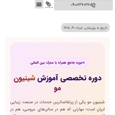
09002670270
تماس با ما
نمونه کارها
سپیدار بیوتی
خـدمـات سـالن سـپیدار
محصولات آرایشی و بهداشتی
تاریخ به روزرسانی: خرداد 30, 1405
دوره جامع همراه با مدرک بین المللی
دوره تخصصی آموزش
شینیون
مو
شینیون مو یکی از پرتقاضاترین خدمات در صنعت زیبایی
ایران است؛ مهارتی که هم در سالن‌های عروسی، هم در