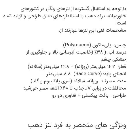
با توجه به استقبال گسترده از لنزهای رنگی در کشورهای
خاورمیانه، برند دهب با استانداردهای دقیق طراحی و تولید شده
است.
مشخصات فنی این لنزها عبارتند از:
جنس: پلی‌ماکون (Polymacon)
درصد آب: ( ۳۸٪ (خاصیت آبرسانی بالا و جلوگیری از
خشکی چشم
قطر: ۱۴.۲ میلی‌متر (روزانه) – ۱۴.۸ میلی‌متر (سالانه)
انحنای پایه: (Base Curve) ۸.۸ میلی‌متر
مدت مصرف: روزانه، سالانه (سری پلاتینیوم و گلد)
محافظت در برابر: UVجذب تا ۴۰٪ اشعه مضر خورشید
طراحی: بافت پیکسلی + فناوری دو رو
ویژگی ‌های منحصر به فرد لنز دهب