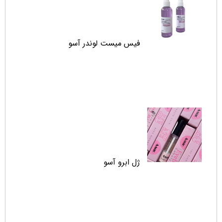
فیس میست لوندر آسو
ژل ابرو آسو